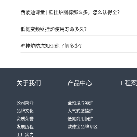
西蒙迪课堂 | 壁挂炉图标那么多，怎么认得全？
低氮变频壁挂炉使用寿命多久？
壁挂炉防冻知识你了解多少？
关于我们
产品中心
工程案
公司简介
全预混冷凝炉
品牌文化
大气式壁挂炉
资质荣誉
低氮商用锅炉
发展历程
欧德宝品牌专区
工厂实力