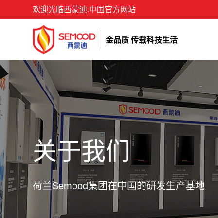
欢迎光临西蒙迪.中国官方网站
金品质 传载科技生活
关于我们
荷兰Semood集团在中国的研发生产基地