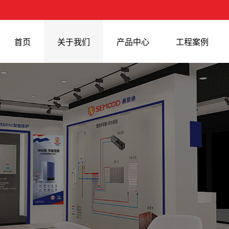
首页
关于我们
产品中心
工程案例