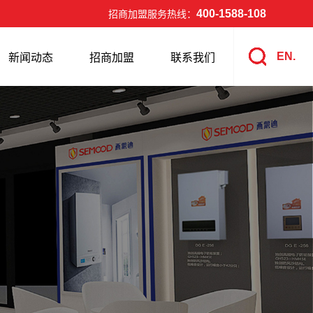
400-1588-108
招商加盟服务热线：
EN.
新闻动态
招商加盟
联系我们